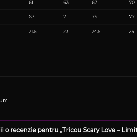
61
63
67
70
67
71
75
77
21.5
23
24.5
25
cum.
crii o recenzie pentru „Tricou Scary Love – Li