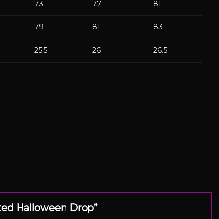
73
77
81
79
81
83
25.5
26
26.5
mited Halloween Drop”