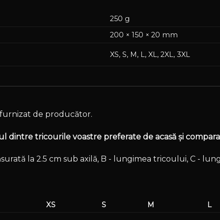
250 g
200 × 150 × 20 mm
XS, S, M, L, XL, 2XL, 3XL
furnizat de producător.
 dintre tricourile voastre preferate de acasă și comparaț
surată la 2.5 cm sub axilă, B - lungimea tricoului, C - lu
XS
S
M
L