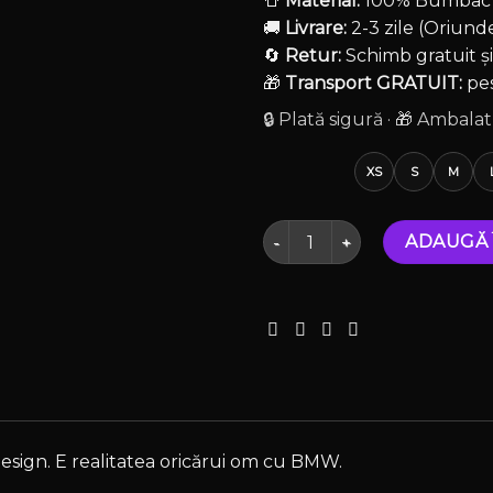
👕
Material:
100% Bumbac Ul
🚚
Livrare:
2-3 zile (Oriund
🔄
Retur:
Schimb gratuit ș
🎁
Transport GRATUIT:
pes
🔒 Plată sigură · 🎁 Ambal
XS
S
M
Cantitate Tricou Scary Love
ADAUGĂ 
sign. E realitatea oricărui om cu BMW.