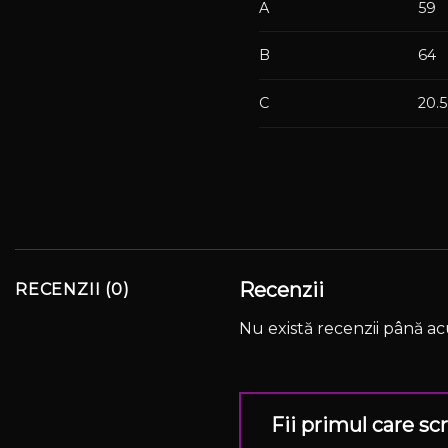
A
59
B
64
C
20.5
Recenzii
RECENZII (0)
Nu există recenzii până a
Fii primul care s