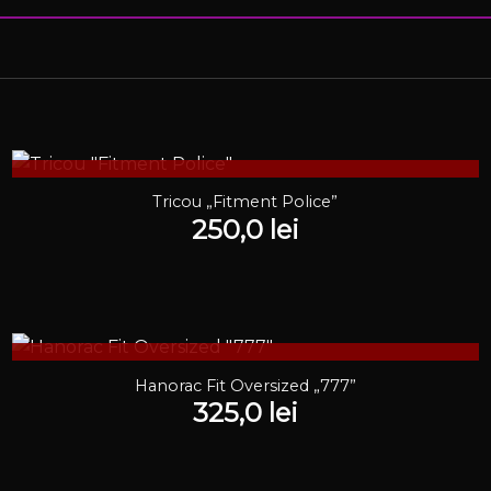
STOC EPUIZAT
Tricou „Fitment Police”
250,0
lei
STOC EPUIZAT
Hanorac Fit Oversized „777”
325,0
lei