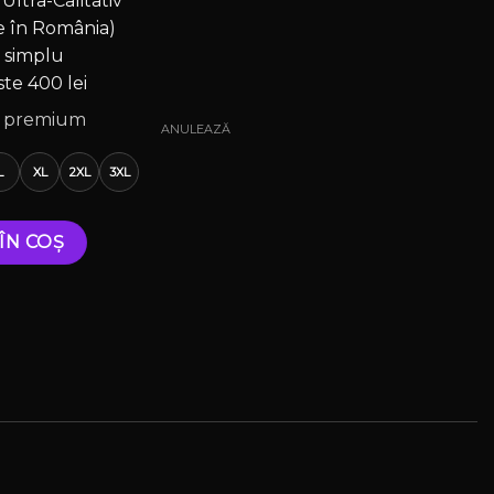
tra-Calitativ
e în România)
i simplu
te 400 lei
at premium
ANULEAZĂ
L
XL
2XL
3XL
 – Limited Halloween Drop
ÎN COȘ