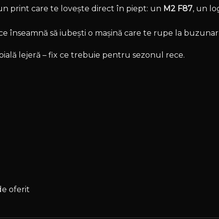
un print care te lovește direct în piept: un
M2 F87
, un l
 ce înseamnă să iubești o mașină care te rupe la buzunar, 
roială lejeră – fix ce trebuie pentru sezonul rece.
e oferit