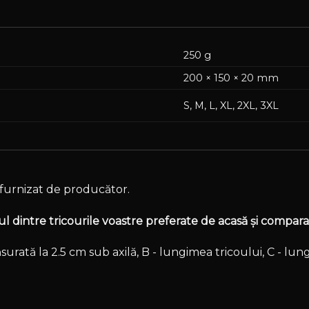
250 g
200 × 150 × 20 mm
S, M, L, XL, 2XL, 3XL
furnizat de producător.
 dintre tricourile voastre preferate de acasă și comparaț
surată la 2.5 cm sub axilă, B - lungimea tricoului, C - lu