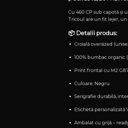
Cu 460 CP sub capotă și u
Tricoul are un fit lejer, u
📦
Detalii produs:
Croială oversized (unise
100% bumbac organic 
Print frontal cu M2 G87
Culoare: Negru
Serigrafie durabilă, int
Etichetă personaliza
Ambalat cu grijă – ready