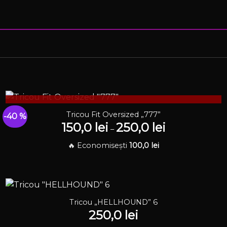
STOC EPUIZAT
Tricou Fit Oversized „777”
-40 %
150,0
lei
250,0
lei
Interval
–
de
prețuri:
🔥 Economisești
100,0
lei
150,0 lei
până
la
250,0 lei
Tricou „HELLHOUND” 6
250,0
lei