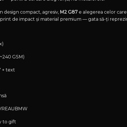
n design compact, agresiv,
M2 G87
e alegerea celor care 
n print de impact și material premium — gata să-ți reprezi
x)
(~240 GSM)
 + text
ensă
tă VREAUBMW
 to gift