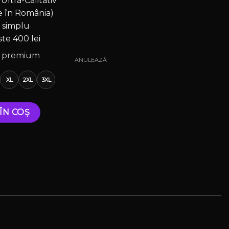
tra-Calitativ
e în România)
i simplu
te 400 lei
at premium
ANULEAZĂ
XL
2XL
3XL
d BMW M2 G87 — FUCK LOVE, BUY ME A G87
ÎN COȘ