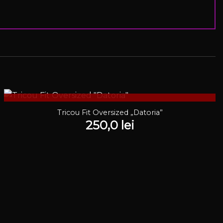
STOC EPUIZAT
Tricou Fit Oversized „Datoria”
250,0
lei