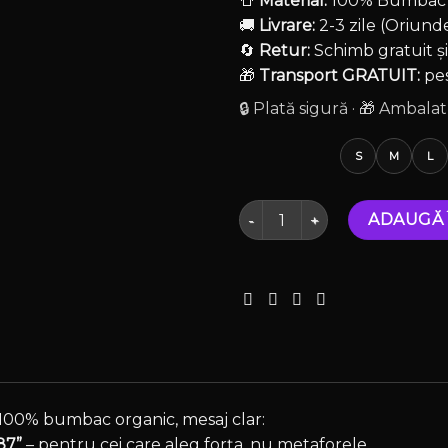
👕
Material:
100% Bumbac Ul
🚚
Livrare:
2-3 zile (Oriund
🔄
Retur:
Schimb gratuit ș
🎁
Transport GRATUIT:
pes
🔒 Plată sigură · 🎁 Ambal
S
M
L
Cantitate Tricou oversize
ADAUGĂ 
 100% bumbac organic, mesaj clar:
87”
– pentru cei care aleg forța, nu metaforele.