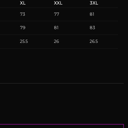
XL
XXL
3XL
73
77
81
79
81
83
25.5
26
26.5