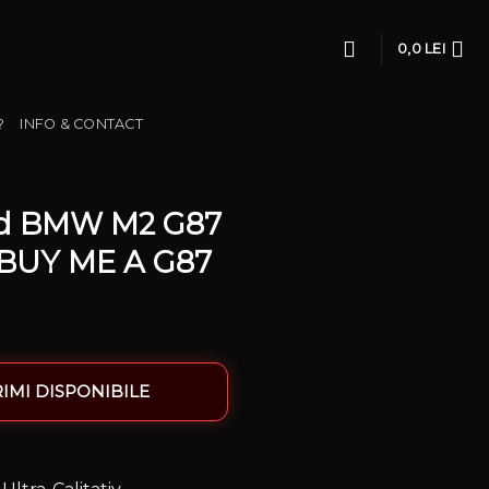
0,0
LEI
?
INFO & CONTACT
zed BMW M2 G87
 BUY ME A G87
IMI DISPONIBILE