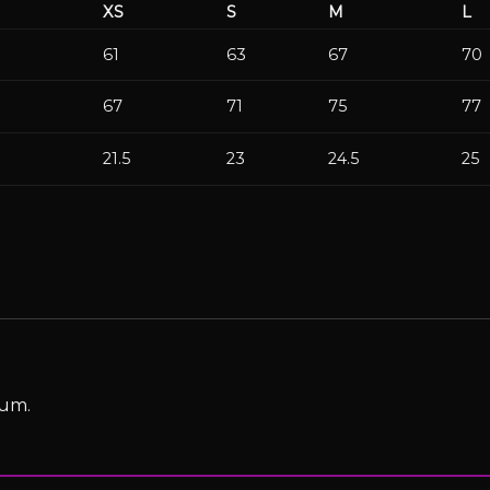
XS
S
M
L
61
63
67
70
67
71
75
77
21.5
23
24.5
25
cum.