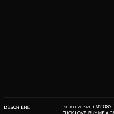
Tricou oversized
M2 G87
,
DESCRIERE
„FUCK LOVE, BUY ME A G