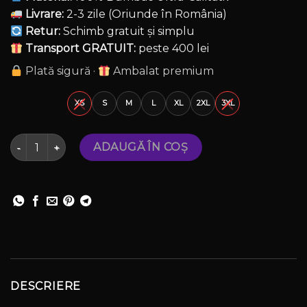
Livrare:
2-3 zile (Oriunde în România)
Retur:
Schimb gratuit și simplu
Transport GRATUIT:
peste 400 lei
Plată sigură ·
Ambalat premium
XS
S
M
L
XL
2XL
3XL
Cantitate Hanorac oversized BMW M3 G80 — FUCK LOVE, 
ADAUGĂ ÎN COȘ
DESCRIERE