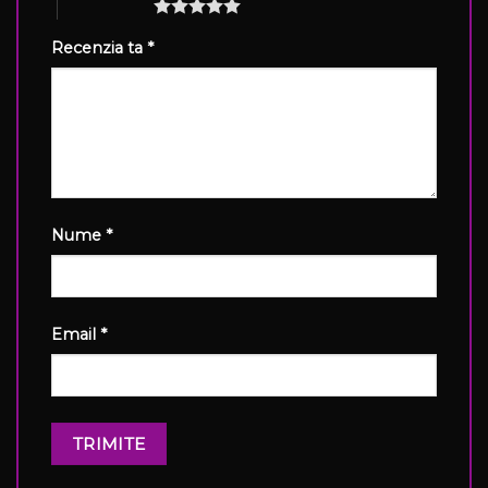
5 din 5 stele
Recenzia ta
*
Nume
*
Email
*