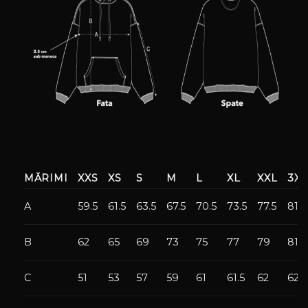
MĂRIMI
XXS
XS
S
M
L
XL
XXL
3XL
A
59.5
61.5
63.5
67.5
70.5
73.5
77.5
81.5
B
62
65
69
73
75
77
79
81
C
51
53
57
59
61
61.5
62
62