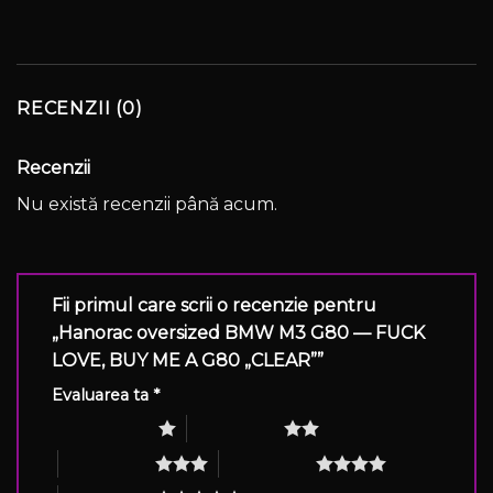
RECENZII (0)
Recenzii
Nu există recenzii până acum.
Fii primul care scrii o recenzie pentru
„Hanorac oversized BMW M3 G80 — FUCK
LOVE, BUY ME A G80 „CLEAR””
Evaluarea ta
*
Una din 5 stele
2 din 5 stele
3 din 5 stele
4 din 5 stele