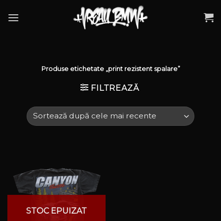
Skip
to
content
Produse etichetate „print rezistent spalare”
FILTREAZĂ
STOC EPUIZAT