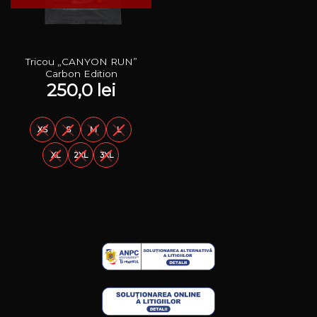
Tricou „CANYON RUN”
Carbon Edition
250,0
lei
XS
S
M
L
XL
2XL
3XL