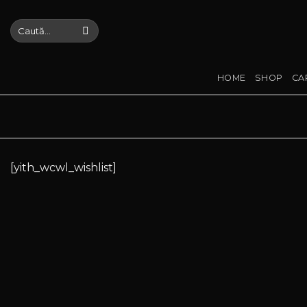
Skip
to
Caută
după:
content
HOME
SHOP
CA
[yith_wcwl_wishlist]