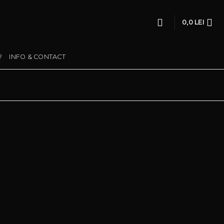
0,0
LEI
?
INFO & CONTACT